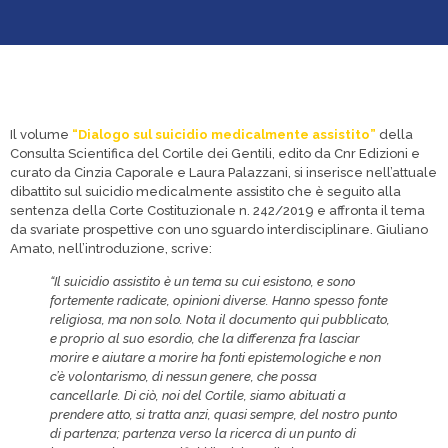
Il volume
“Dialogo sul suicidio medicalmente assistito”
della
Consulta Scientifica del Cortile dei Gentili, edito da Cnr Edizioni e
curato da Cinzia Caporale e Laura Palazzani, si inserisce nell’attuale
dibattito sul suicidio medicalmente assistito che è seguito alla
sentenza della Corte Costituzionale n. 242/2019 e affronta il tema
da svariate prospettive con uno sguardo interdisciplinare. Giuliano
Amato, nell’introduzione, scrive:
“I
l suicidio assistito è un tema su cui esistono, e sono
fortemente radicate, opinioni diverse. Hanno spesso fonte
religiosa, ma non solo. Nota il documento qui pubblicato,
e proprio al suo esordio, che la differenza fra lasciar
morire e aiutare a morire ha fonti epistemologiche e non
c’è volontarismo, di nessun genere, che possa
cancellarle.
Di ciò, noi del Cortile, siamo abituati a
prendere atto, si tratta anzi, quasi sempre, del nostro punto
di partenza; partenza verso la ricerca di un punto di